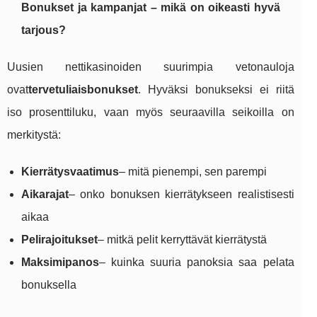
Bonukset ja kampanjat – mikä on oikeasti hyvä
tarjous?
Uusien nettikasinoiden suurimpia vetonauloja
ovat
tervetuliaisbonukset
. Hyväksi bonukseksi ei riitä
iso prosenttiluku, vaan myös seuraavilla seikoilla on
merkitystä:
Kierrätysvaatimus
– mitä pienempi, sen parempi
Aikarajat
– onko bonuksen kierrätykseen realistisesti
aikaa
Pelirajoitukset
– mitkä pelit kerryttävät kierrätystä
Maksimipanos
– kuinka suuria panoksia saa pelata
bonuksella