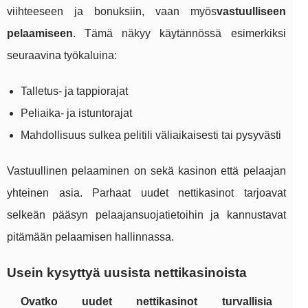
viihteeseen ja bonuksiin, vaan myös
vastuulliseen
pelaamiseen
. Tämä näkyy käytännössä esimerkiksi
seuraavina työkaluina:
Talletus- ja tappiorajat
Peliaika- ja istuntorajat
Mahdollisuus sulkea pelitili väliaikaisesti tai pysyvästi
Vastuullinen pelaaminen on sekä kasinon että pelaajan
yhteinen asia. Parhaat uudet nettikasinot tarjoavat
selkeän pääsyn pelaajansuojatietoihin ja kannustavat
pitämään pelaamisen hallinnassa.
Usein kysyttyä uusista nettikasinoista
Ovatko uudet nettikasinot turvallisia