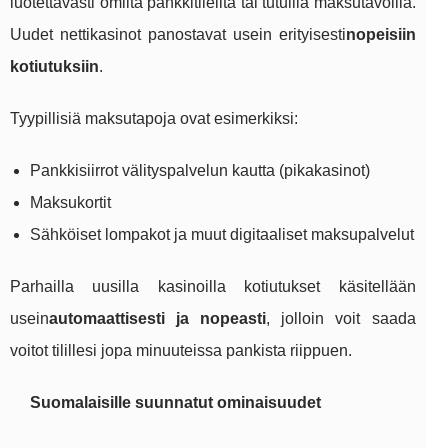
luotettavasti omilta pankkitileiltä tai tutuilla maksutavoilla.
Uudet nettikasinot panostavat usein erityisesti
nopeisiin
kotiutuksiin
.
Tyypillisiä maksutapoja ovat esimerkiksi:
Pankkisiirrot välityspalvelun kautta (pikakasinot)
Maksukortit
Sähköiset lompakot ja muut digitaaliset maksupalvelut
Parhailla uusilla kasinoilla kotiutukset käsitellään
usein
automaattisesti ja nopeasti
, jolloin voit saada
voitot tilillesi jopa minuuteissa pankista riippuen.
Suomalaisille suunnatut ominaisuudet