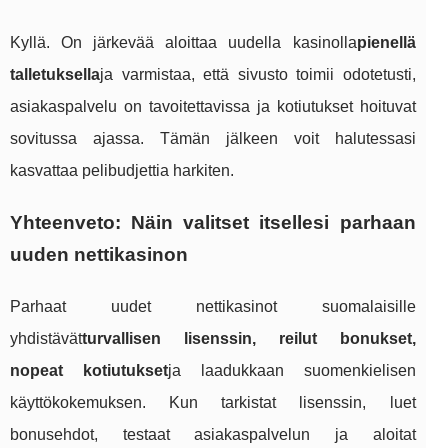
Kyllä. On järkevää aloittaa uudella kasinolla
pienellä
talletuksella
ja varmistaa, että sivusto toimii odotetusti,
asiakaspalvelu on tavoitettavissa ja kotiutukset hoituvat
sovitussa ajassa. Tämän jälkeen voit halutessasi
kasvattaa pelibudjettia harkiten.
Yhteenveto: Näin valitset itsellesi parhaan
uuden nettikasinon
Parhaat uudet nettikasinot suomalaisille
yhdistävät
turvallisen lisenssin, reilut bonukset,
nopeat kotiutukset
ja laadukkaan suomenkielisen
käyttökokemuksen. Kun tarkistat lisenssin, luet
bonusehdot, testaat asiakaspalvelun ja aloitat