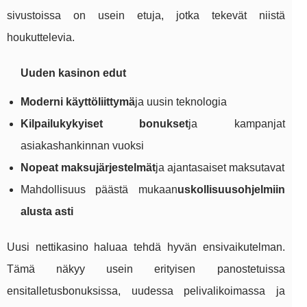
sivustoissa on usein etuja, jotka tekevät niistä
houkuttelevia.
Uuden kasinon edut
Moderni käyttöliittymä
ja uusin teknologia
Kilpailukykyiset bonukset
ja kampanjat
asiakashankinnan vuoksi
Nopeat maksujärjestelmät
ja ajantasaiset maksutavat
Mahdollisuus päästä mukaan
uskollisuusohjelmiin
alusta asti
Uusi nettikasino haluaa tehdä hyvän ensivaikutelman.
Tämä näkyy usein erityisen panostetuissa
ensitalletusbonuksissa, uudessa pelivalikoimassa ja