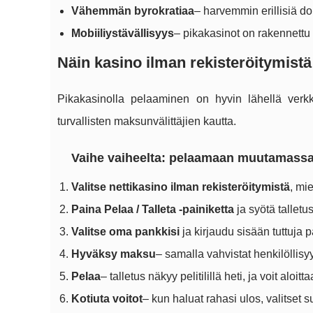
Vähemmän byrokratiaa
– harvemmin erillisiä d
Mobiiliystävällisyys
– pikakasinot on rakennettu 
Näin kasino ilman rekisteröitymistä
Pikakasinolla pelaaminen on hyvin lähellä verk
turvallisten maksunvälittäjien kautta.
Vaihe vaiheelta: pelaamaan muutamassa
Valitse nettikasino ilman rekisteröitymistä
, mie
Paina Pelaa / Talleta -painiketta
ja syötä tallet
Valitse oma pankkisi
ja kirjaudu sisään tuttuja 
Hyväksy maksu
– samalla vahvistat henkilöllisyy
Pelaa
– talletus näkyy pelitilillä heti, ja voit aloi
Kotiuta voitot
– kun haluat rahasi ulos, valitset