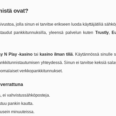
mistä ovat?
sivustoa, jolla sinun ei tarvitse erikseen luoda käyttäjätiliä sähkö
istaudut pankkitunnuksilla, yleensä palvelun kuten
Trustly
,
Eu
y N Play -kasino
tai
kasino ilman tiliä
. Käytännössä sinulle sy
 pankkitunnistautumisen yhteydessä. Sinun ei tarvitse keksiä sala
 suomalaiset verkkopankkitunnukset.
 verrattuna
a, ei vahvistussähköposteja.
stuu pankin kautta.
e usein minuuteissa.