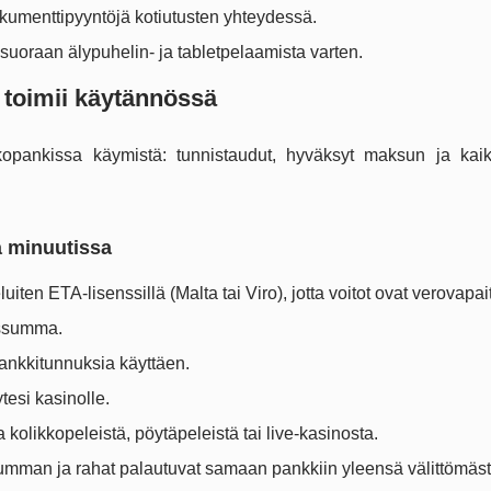
okumenttipyyntöjä kotiutusten yhteydessä.
suoraan älypuhelin- ja tabletpelaamista varten.
 toimii käytännössä
kopankissa käymistä: tunnistaudut, hyväksyt maksun ja kaik
 minuutissa
luiten ETA-lisenssillä (Malta tai Viro), jotta voitot ovat verovapai
ussumma.
pankkitunnuksia käyttäen.
tesi kasinolle.
ttaa kolikkopeleistä, pöytäpeleistä tai live-kasinosta.
 summan ja rahat palautuvat samaan pankkiin yleensä välittömäst