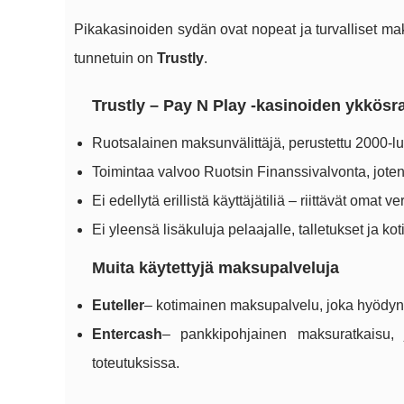
Pikakasinoiden sydän ovat nopeat ja turvalliset m
tunnetuin on
Trustly
.
Trustly – Pay N Play -kasinoiden ykkösr
Ruotsalainen maksunvälittäjä, perustettu 2000-lu
Toimintaa valvoo Ruotsin Finanssivalvonta, jote
Ei edellytä erillistä käyttäjätiliä – riittävät omat
Ei yleensä lisäkuluja pelaajalle, talletukset ja kot
Muita käytettyjä maksupalveluja
Euteller
– kotimainen maksupalvelu, joka hyödynt
Entercash
– pankkipohjainen maksuratkaisu, j
toteutuksissa.