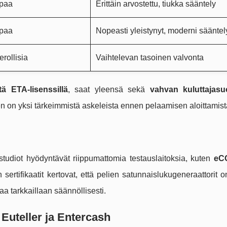
apaa
Erittäin arvostettu, tiukka sääntely
apaa
Nopeasti yleistynyt, moderni sääntel
erollisia
Vaihtelevan tasoinen valvonta
tä ETA-lisenssillä
, saat yleensä sekä
vahvan kuluttajasu
nen on yksi tärkeimmistä askeleista ennen pelaamisen aloittamist
studiot hyödyntävät riippumattomia testauslaitoksia, kuten
eC
sertifikaatit kertovat, että pelien satunnaislukugeneraattorit on
aa tarkkaillaan säännöllisesti.
 Euteller ja Entercash